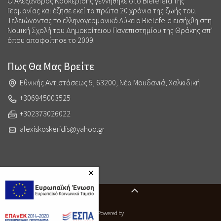
Ο Αλέξανδρος Κοσκερίδης γεννήθηκε στο Bielefeld της
Γερμανίας και έζησε εκεί τα πρώτα 20 χρόνια της ζωής του.
Τελειώνοντας το ελληνογερμανικό Λύκειο Bielefeld εισήχθη στη
Νομική Σχολή του Δημοκρίτειου Πανεπιστημίου της Θράκης απ’
όπου αποφοίτησε το 2009.
Πως Θα Μας Βρείτε
Εθνικής Αντιστάσεως 5, 63200, Νέα Μουδανιά, Χαλκιδική
+306945003525
+302373026022
alexiskoskeridis@yahoo.gr
×
Powered by